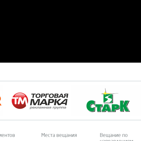
иентов
Места вещания
Вещание по