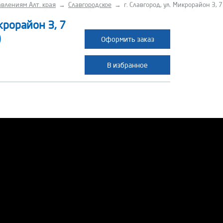
влениям Алт. края
→
Славгородское
→
г. Славгород, ул. Микрорайон 3, 7
икрорайон 3, 7
)
Оформить заказ
В избранное