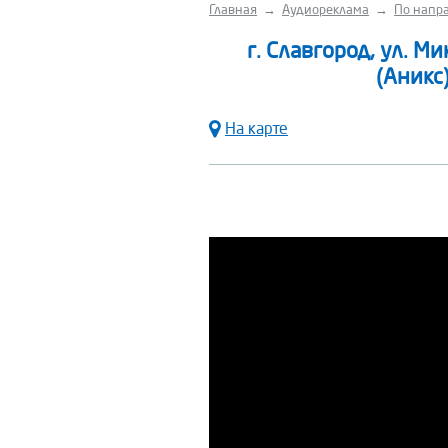
Главная
→
Аудиореклама
→
По напра
г. Славгород, ул. М
(Аникс
На карте