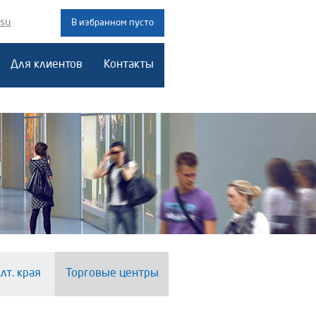
.su
В избранном пусто
Для клиентов
Контакты
лт. края
Торговые центры