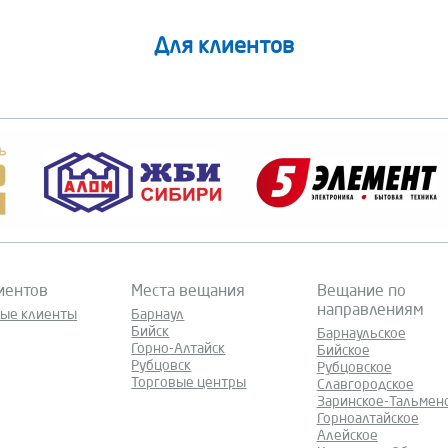
Для клиентов
иентов
Места вещания
Вещание по
направлениям
ные клиенты
Барнаул
Бийск
Барнаульское
Горно-Алтайск
Бийское
Рубцовск
Рубцовское
Торговые центры
Славгородское
Заринское-Тальмен
Горноалтайское
Алейское