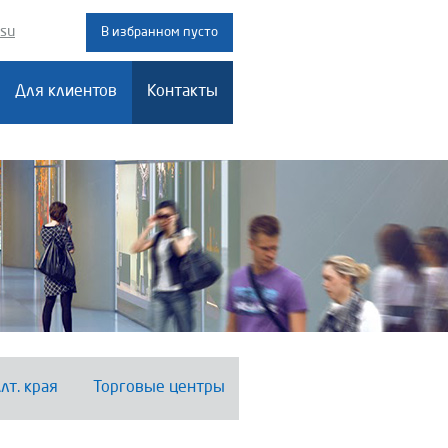
.su
В избранном пусто
Для клиентов
Контакты
лт. края
Торговые центры