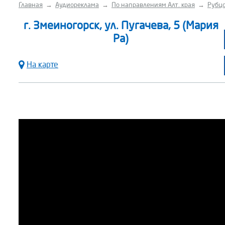
Главная
→
Аудиореклама
→
По направлениям Алт. края
→
Рубцо
г. Змеиногорск, ул. Пугачева, 5 (Мария
Ра)
На карте