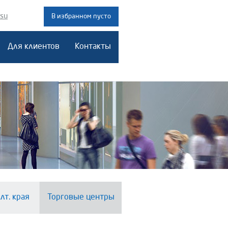
.su
В избранном пусто
Для клиентов
Контакты
лт. края
Торговые центры