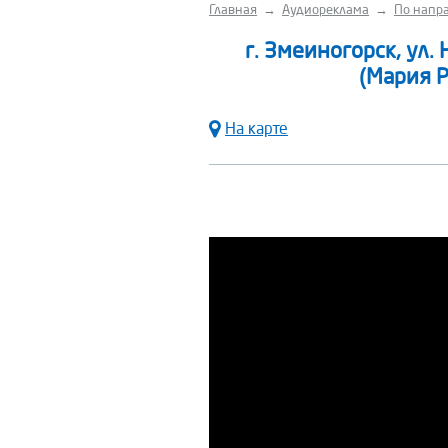
Главная
→
Аудиореклама
→
По напра
г. Змеиногорск, ул.
(Мария Р
На карте