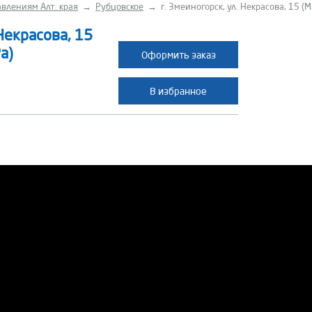
влениям Алт. края
→
Рубцовское
→
г. Змеиногорск, ул. Некрасова, 15 (
 Некрасова, 15
а)
Оформить заказ
В избранное