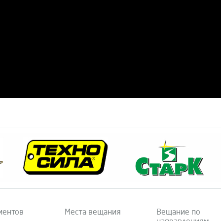
иентов
Места вещания
Вещание по