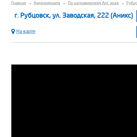
Главная
→
Аудиореклама
→
По направлениям Алт. края
→
Рубцо
г. Рубцовск, ул. Заводская, 222 (Аникс)
На карте