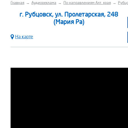
Главная
→
Аудиореклама
→
По направлениям Алт. края
→
Рубцо
г. Рубцовск, ул. Пролетарская, 248
(Мария Ра)
На карте