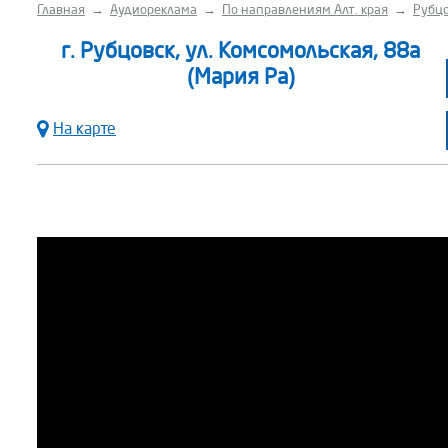
Главная
→
Аудиореклама
→
По направлениям Алт. края
→
Рубцо
г. Рубцовск, ул. Комсомольская, 88а
(Мария Ра)
На карте