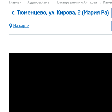
Главная
→
Аудиореклама
→
По направлениям Алт. края
→
Каме
с. Тюменцево, ул. Кирова, 2 (Мария Ра)
На карте