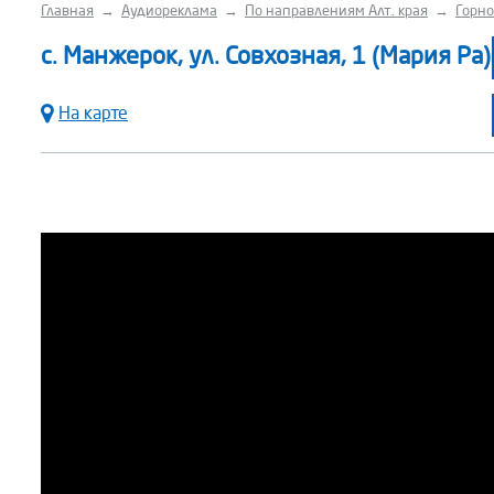
Главная
→
Аудиореклама
→
По направлениям Алт. края
→
Горно
с. Манжерок, ул. Совхозная, 1 (Мария Ра)
На карте