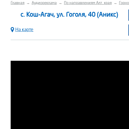
Главная
→
Аудиореклама
→
По направлениям Алт. края
→
Горно
с. Кош-Агач, ул. Гоголя, 40 (Аникс)
На карте