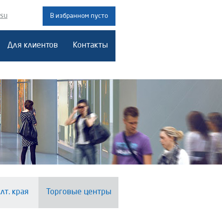
.su
В избранном пусто
Для клиентов
Контакты
лт. края
Торговые центры