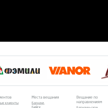
иентов
Места вещания
Вещание по
направлениям
ные клиенты
Барнаул
Бийск
Барнаульское