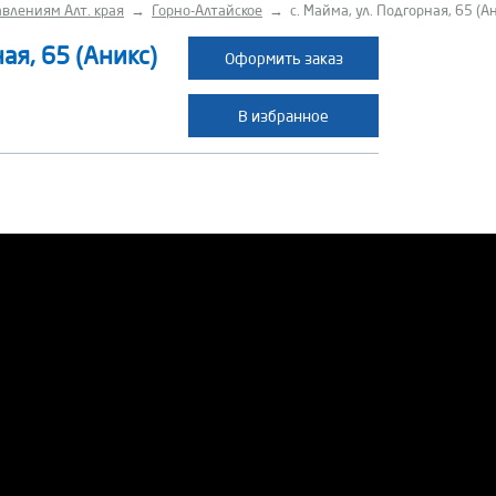
влениям Алт. края
→
Горно-Алтайское
→
с. Майма, ул. Подгорная, 65 (А
ная, 65 (Аникс)
Оформить заказ
В избранное