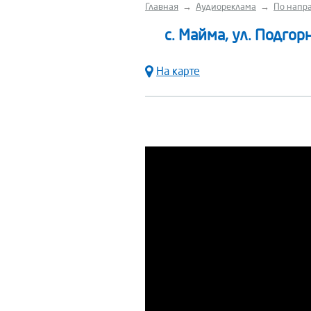
Главная
→
Аудиореклама
→
По напра
с. Майма, ул. Подгор
На карте