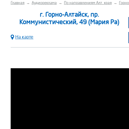
Главная
→
Аудиореклама
→
По направлениям Алт. края
→
Горно
г. Горно-Алтайск, пр.
Коммунистический, 49 (Мария Ра)
На карте