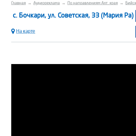
Главная
→
Аудиореклама
→
По направлениям Алт. края
→
Бийск
с. Бочкари, ул. Советская, 33 (Мария Ра)
На карте