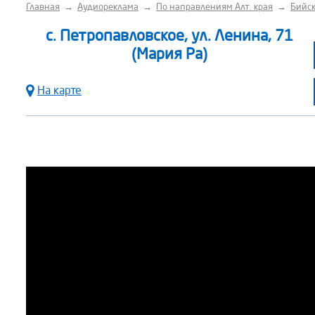
Главная
→
Аудиореклама
→
По направлениям Алт. края
→
Бийск
с. Петропавловское, ул. Ленина, 71
(Мария Ра)
На карте