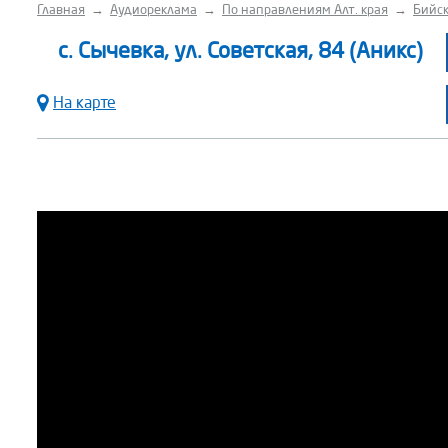
Главная
→
Аудиореклама
→
По направлениям Алт. края
→
Бийск
с. Сычевка, ул. Советская, 84 (Аникс)
На карте