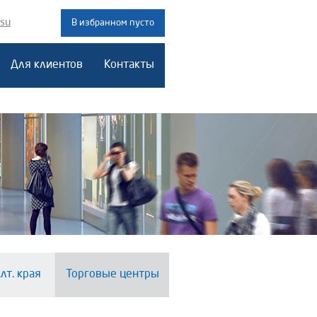
.su
В избранном пусто
Для клиентов
Контакты
лт. края
Торговые центры