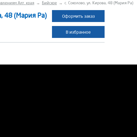
влениям Алт. края
→
Бийское
→
с. Соколово, ул. Кирова, 48 (Мария Ра)
а, 48 (Мария Ра)
Оформить заказ
В избранное