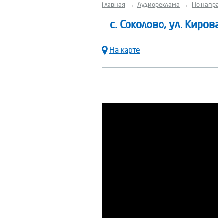
Главная
→
Аудиореклама
→
По напра
с. Соколово, ул. Киров
На карте