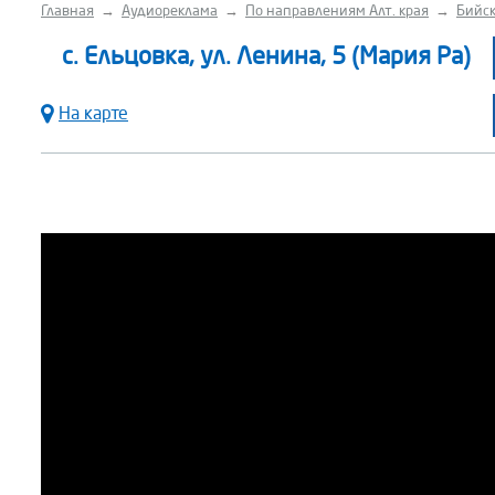
Главная
→
Аудиореклама
→
По направлениям Алт. края
→
Бийск
с. Ельцовка, ул. Ленина, 5 (Мария Ра)
На карте