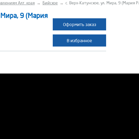
влениям Алт. края
→
Бийское
→
с. Верх-Катунское, ул. Мира, 9 (Мария Р
. Мира, 9 (Мария
Оформить заказ
В избранное