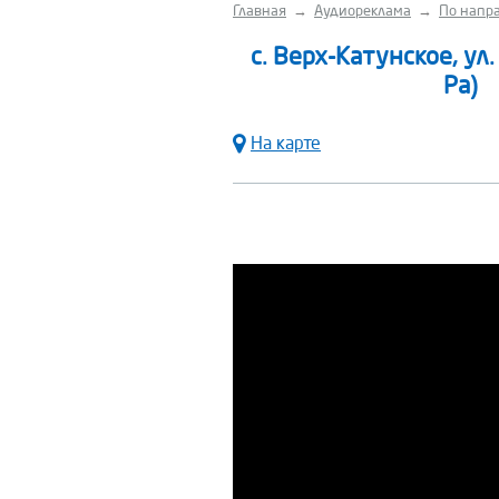
Главная
→
Аудиореклама
→
По напра
с. Верх-Катунское, ул
Ра)
На карте