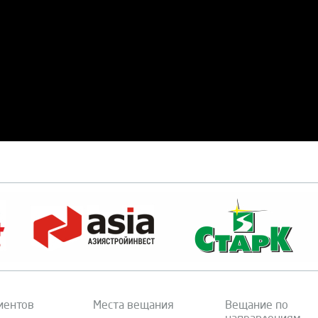
иентов
Места вещания
Вещание по