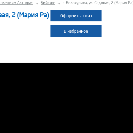
влениям Алт. края
→
Бийское
→
г. Белокуриха, ул. Садовая, 2 (Мария Ра
вая, 2 (Мария Ра)
Оформить заказ
В избранное