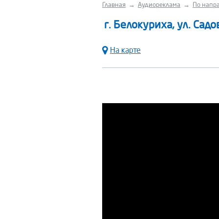
Главная
→
Аудиореклама
→
По напра
г. Белокуриха, ул. Садо
На карте