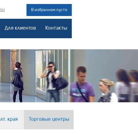
.su
В избранном пусто
Для клиентов
Контакты
лт. края
Торговые центры