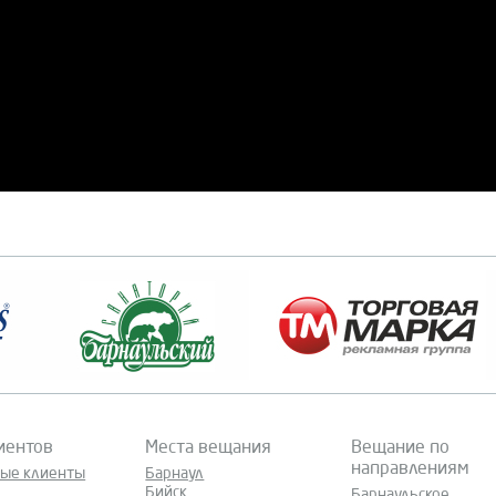
иентов
Места вещания
Вещание по
направлениям
ные клиенты
Барнаул
Бийск
Барнаульское