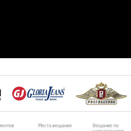
иентов
Места вещания
Вещание по