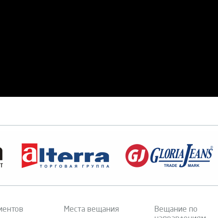
иентов
Места вещания
Вещание по