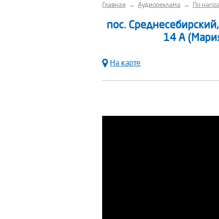
Главная
→
Аудиореклама
→
По напра
пос. Среднесебирский,
14 А (Мари
На карте