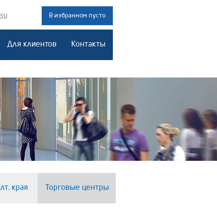
.su
В избранном пусто
Для клиентов
Контакты
лт. края
Торговые центры