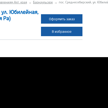
влениям Алт. края
→
Барнаульское
→
пос. Среднесебирский, ул. Юбилей
 ул. Юбилейная,
я Ра)
Оформить заказ
В избранное