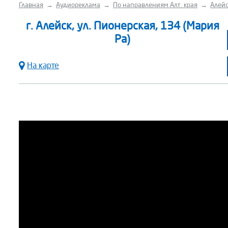
Главная
→
Аудиореклама
→
По направлениям Алт. края
→
Алейс
г. Алейск, ул. Пионерская, 134 (Мария
Ра)
На карте