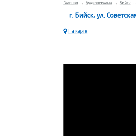
Главная
→
Аудиореклама
→
Бийск
г. Бийск, ул. Советска
На карте