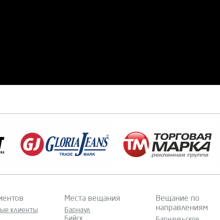
иентов
Места вещания
Вещание по
направлениям
ные клиенты
Барнаул
Бийск
Барнаульское