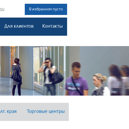
.su
В избранном пусто
Для клиентов
Контакты
лт. края
Торговые центры