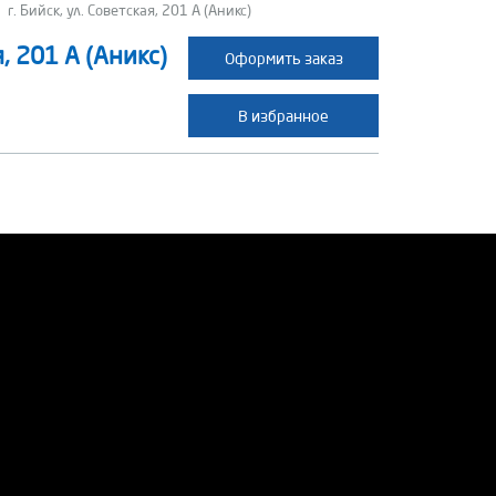
→
г. Бийск, ул. Советская, 201 А (Аникс)
я, 201 А (Аникс)
Оформить заказ
В избранное