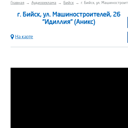
Главная
→
Аудиореклама
→
Бийск
→
г. Бийск, ул. Машиностроит
г. Бийск, ул. Машиностроителей, 26
"Идиллия" (Аникс)
На карте