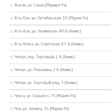
с. Улаган, ул. Санаа (Мариря Ра)
с. Усть Кан, ул. Октябрьская, 10 (Мария Ра)
с. Усть-Кан, ул. Ленинская, 48 А (Аникс)
с. Усть-Кокса, ул. Советская, 67 А (Аникс)
с. Чемал, пер. Торговый, 1 А (Аникс)
с. Чемал, ул. Пчелкина, 2 Б (Аникс)
с. Чемал, ул. Торговый ряд, 3 (Аникс)
с. Черга, ул. Горького, 75 (Мария Ра)
с. Чоя, ул. Ленина, 35 (Мария Ра)