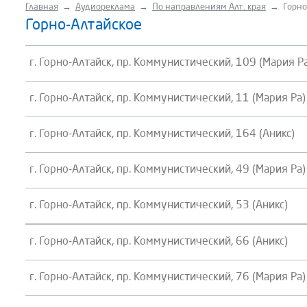
Главная
→
Аудиореклама
→
По направлениям Алт. края
→
Горно
Горно-Алтайское
г. Горно-Алтайск, пр. Коммунистический, 109 (Мария Р
г. Горно-Алтайск, пр. Коммунистический, 11 (Мария Ра)
г. Горно-Алтайск, пр. Коммунистический, 164 (Аникс)
г. Горно-Алтайск, пр. Коммунистический, 49 (Мария Ра)
г. Горно-Алтайск, пр. Коммунистический, 53 (Аникс)
г. Горно-Алтайск, пр. Коммунистический, 66 (Аникс)
г. Горно-Алтайск, пр. Коммунистический, 76 (Мария Ра)