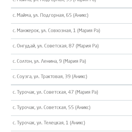
с. Майма, ул. Подгорная, 65 (Аникс)
с. Манжерок, ул. Совхозная, 1 (Мария Ра)
с. Онгудай, ул. Советская, 87 (Мария Ра)
с. Солтон, ул. Ленина, 9 (Мария Ра)
с. Соузга, ул. Трактовая, 39 (Аникс)
с. Турочак, ул. Советская, 47 (Мария Ра)
с. Турочак, ул. Советская, 55 (Аникс)
с. Турочак, ул. Телецкая, 1 (Аникс)